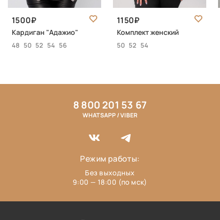
1500
1150
Кардиган "Адажио"
Комплект женский
48
50
52
54
56
50
52
54
8 800 201 53 67
WHATSAPP / VIBER
Режим работы:
Без выходных
9:00 — 18:00 (по мск)