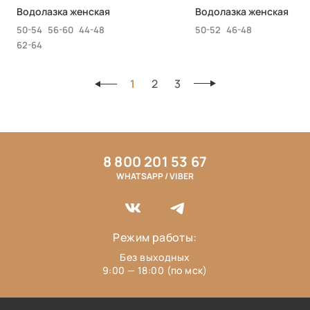
Водолазка женская
Водолазка женская
50-54
56-60
44-48
50-52
46-48
62-64
1
2
3
8 800 201 53 67
WHATSAPP / VIBER
Режим работы:
Без выходных
9:00 — 18:00 (по мск)