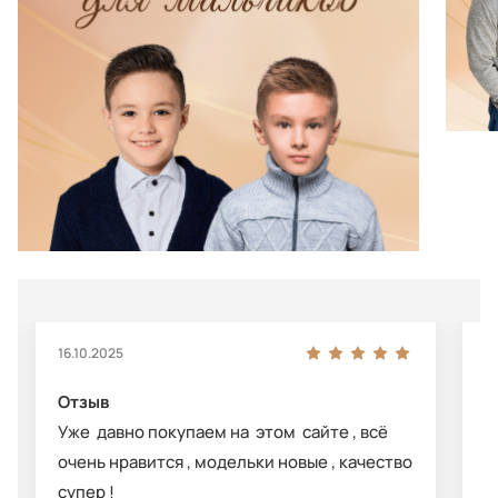
16.10.2025
0
Отзыв
О
Уже давно покупаем на этом сайте , всё
Д
очень нравится , модельки новые , качество
с
супер !
л