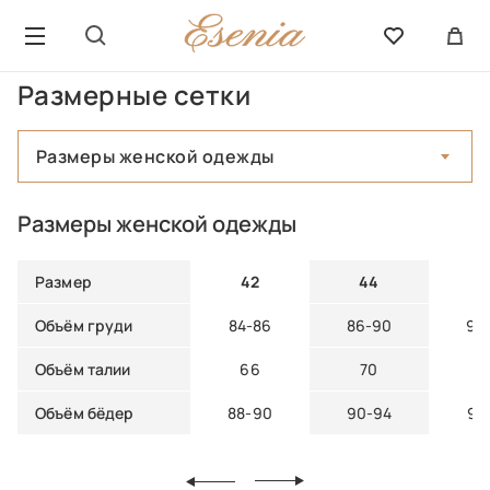
Размерные сетки
Размеры женской одежды
Размеры женской одежды
Размер
42
44
4
Объём груди
84-86
86-90
90
Объём талии
66
70
7
Объём бёдер
88-90
90-94
94