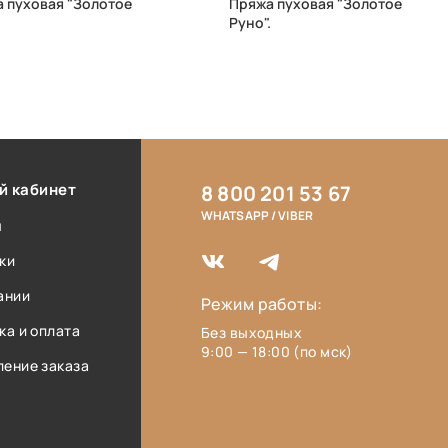
 пуховая "Золотое
Пряжа пуховая "Золотое
Руно".
й кабинет
8 800 201 53 67
WHATSAPP / VIBER
ы
ки
ании
Режим работы:
ка и оплата
Без выходных
9:00 — 18:00 (по мск)
ение заказа