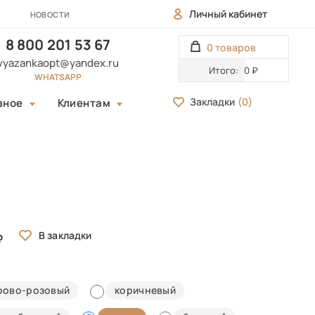
Личный кабинет
НОВОСТИ
8 800 201 53 67
0 товаров
vyazankaopt@yandex.ru
Итого:
0 ₽
WHATSAPP
Закладки
(
0
)
зное
Клиентам
рово-розовый
коричневый