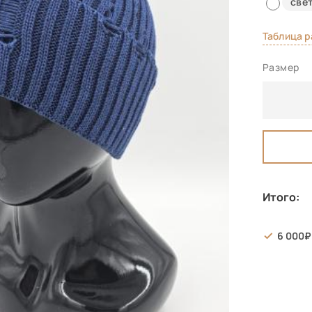
све
Таблица 
Размер
Итого:
6 000