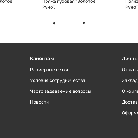
олотое
Пряжа пуховая "Золотое
Пряжа
Руно".
Руно"
Клиентам
Личны
Размерные сетки
Отзыв
Условия сотрудничества
Заклад
Часто задаваемые вопросы
О комп
Новости
Достав
Оформл