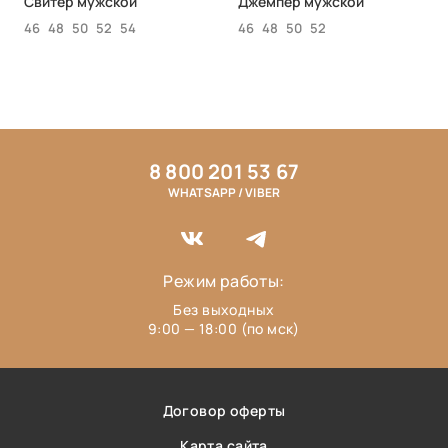
Свитер мужской
Джемпер мужской
46
48
50
52
54
46
48
50
52
8 800 201 53 67
WHATSAPP / VIBER
Режим работы:
Без выходных
9:00 — 18:00 (по мск)
Договор оферты
Карта сайта