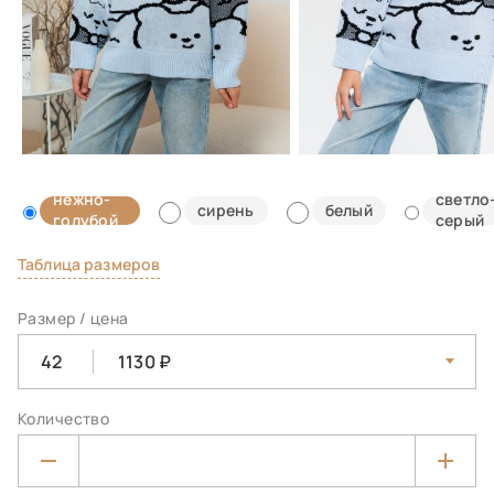
нежно-
светло
сирень
белый
голубой
серый
Таблица размеров
Размер / цена
42
1130
Количество