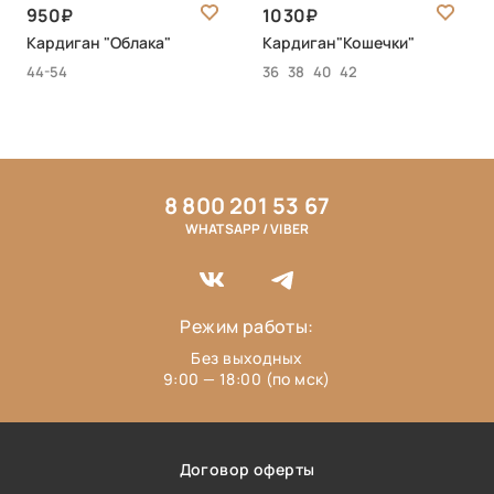
950
1030
Кардиган "Облака"
Кардиган"Кошечки"
44-54
36
38
40
42
8 800 201 53 67
WHATSAPP / VIBER
Режим работы:
Без выходных
9:00 — 18:00 (по мск)
Договор оферты