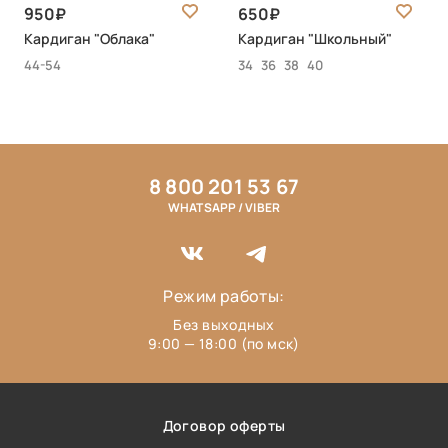
950
650
Кардиган "Облака"
Кардиган "Школьный"
44-54
34
36
38
40
8 800 201 53 67
WHATSAPP / VIBER
Режим работы:
Без выходных
9:00 — 18:00 (по мск)
Договор оферты